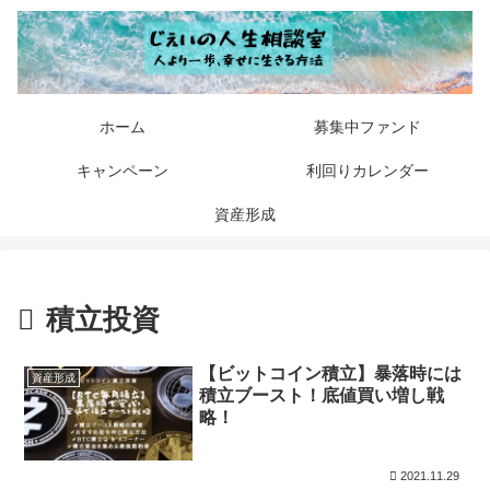
ホーム
募集中ファンド
キャンペーン
利回りカレンダー
資産形成
積立投資
【ビットコイン積立】暴落時には
資産形成
積立ブースト！底値買い増し戦
略！
2021.11.29