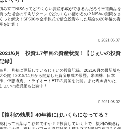
積み立てNISAってどのくらい資産形成ができるんだろう王道商品を
買った場合の平均リターンでどのくらい儲かるの？NISAの疑問をさ
くっと解決！SP500や全米株式で積立投資をした場合の20年後の資
産を計算！
2021.06.07
2021/6月 投資1.7年目の資産状況！【じぇいの投資
記録】
毎月、月初に更新しているじぇいの投資記録。2021/6月の最新版を
大公開！2019/11月から開始した資産形成の履歴。米国株、日本
株、仮想通貨、トライオートETFの資産を公開。また現金含めた、
じぇいの総資産も公開中！
2021.06.02
【複利の効果】40年後にはいくらになってる？
複利って言葉はご存知ですか？？投資していく上で、複利の概念は
非常に大切。複利のパワーを徹底解説！積み立てNISA口座で２０年