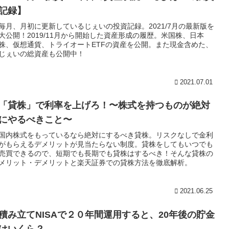
記録】
毎月、月初に更新しているじぇいの投資記録。2021/7月の最新版を
大公開！2019/11月から開始した資産形成の履歴。米国株、日本
株、仮想通貨、トライオートETFの資産を公開。また現金含めた、
じぇいの総資産も公開中！
2021.07.01
「貸株」で利率を上げろ！〜株式を持つものが絶対
にやるべきこと〜
国内株式をもっているなら絶対にするべき貸株。リスクなしで金利
がもらえるデメリットが見当たらない制度。貸株をしてもいつでも
売買できるので、短期でも長期でも貸株はするべき！そんな貸株の
メリット・デメリットと楽天証券での貸株方法を徹底解析。
2021.06.25
積み立てNISAで２０年間運用すると、20年後の貯金
はいくら？