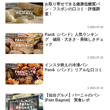
お取り寄せできる健康低糖質パ
商品紹介
ン・フスボンの口コミ・評価調
査！
2021.07.16
Pan&（パンド）人気ランキン
商品紹介
グ 値段・大きさ・美味しさチェ
ック
2021.07.13
インスタ映えの冷凍パン
商品紹介
Pan&（パンド）リアルな口コミ
2021.07.13
【仙台グルメ】バーニャのパン
旅行
(Pain Bagnat) 実食レポ