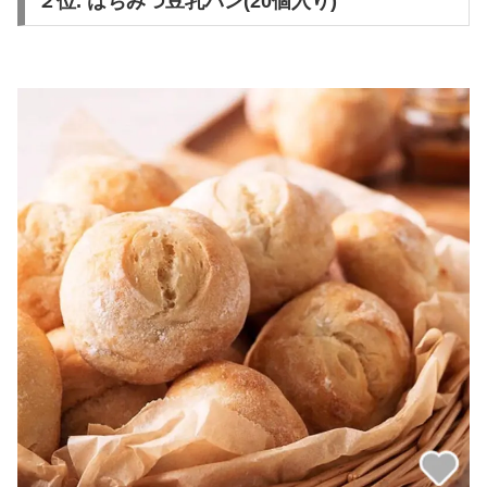
２位. はちみつ豆乳パン(20個入り)