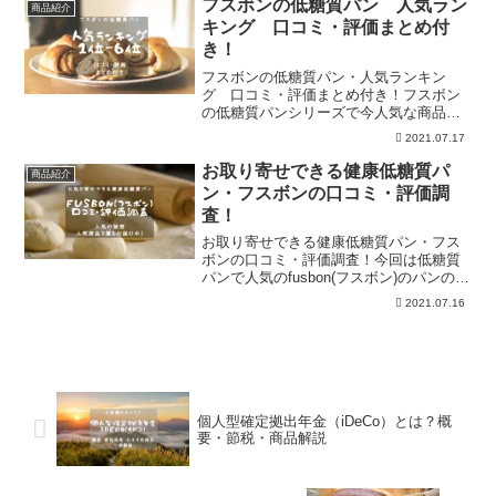
フスボンの低糖質パン 人気ラン
商品紹介
キング 口コミ・評価まとめ付
き！
フスボンの低糖質パン・人気ランキン
グ 口コミ・評価まとめ付き！フスボン
の低糖質パンシリーズで今人気な商品を
１位〜６位まで口コミ付きでまとめてみ
2021.07.17
ました。また、初回限定で送料無料の低
糖質パンセットなども販売されています
お取り寄せできる健康低糖質パ
商品紹介
ので、是非ご覧ください！
ン・フスボンの口コミ・評価調
査！
お取り寄せできる健康低糖質パン・フス
ボンの口コミ・評価調査！今回は低糖質
パンで人気のfusbon(フスボン)のパンの口
コミ評価調査を行いました。良い評判も
2021.07.16
悪い評判も包み隠さずお話しします。ま
た、人気な低糖質パン３選もあわせてお
届け中！
個人型確定拠出年金（iDeCo）とは？概
要・節税・商品解説