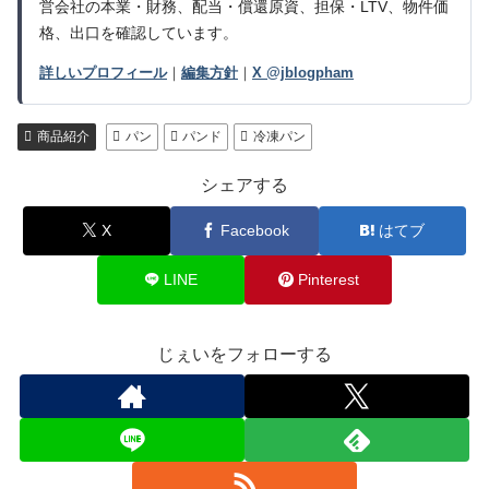
営会社の本業・財務、配当・償還原資、担保・LTV、物件価
格、出口を確認しています。
詳しいプロフィール
｜
編集方針
｜
X @jblogpham
商品紹介
パン
パンド
冷凍パン
シェアする
X
Facebook
はてブ
LINE
Pinterest
じぇいをフォローする