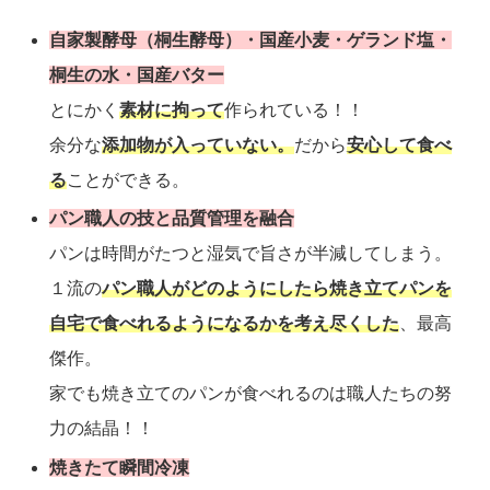
自家製酵母（桐生酵母）・国産小麦・ゲランド塩・
桐生の水・国産バター
とにかく
素材に拘って
作られている！！
余分な
添加物が入っていない。
だから
安心して食べ
る
ことができる。
パン職人の技と品質管理を融合
パンは時間がたつと湿気で旨さが半減してしまう。
１流の
パン職人がどのようにしたら焼き立てパンを
自宅で食べれるようになるかを考え尽くした
、最高
傑作。
家でも焼き立てのパンが食べれるのは職人たちの努
力の結晶！！
焼きたて瞬間冷凍