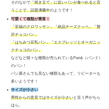
そのなかで
「焼き立て」に近いパンが食べれると言
うことで、話題沸騰中
のようです！
可愛くて種類が豊富！
「至福のクロワッサン」「絶品チーズクッペ」「贅
沢チョコパン」
「はちみつ豆乳パン」「エスプレッソとオーガニッ
クチョコのパン」
などなど様々な種類が売られているPan&（パンド）
のパン！
パン屋さんでも見ない種類もあって、リピーターも
多いようです！
サイズが小さい
男性からの意見ではサイズが小さい
と言う声がちら
ほら。