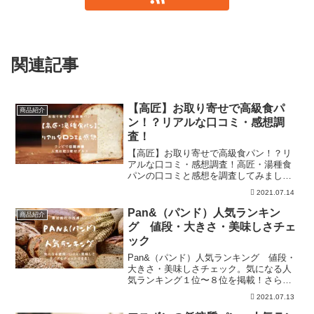
関連記事
【高匠】お取り寄せで高級食パ
商品紹介
ン！？リアルな口コミ・感想調
査！
【高匠】お取り寄せで高級食パン！？リ
アルな口コミ・感想調査！高匠・湯種食
パンの口コミと感想を調査してみまし
た。美味しかった食べ方や不満ポイント
2021.07.14
など包み隠さず全部掲載。また、初回購
入者限定の送料無料の食パンセットもあ
Pan&（パンド）人気ランキン
商品紹介
りますので、一見の価値ありです！
グ 値段・大きさ・美味しさチェ
ック
Pan&（パンド）人気ランキング 値段・
大きさ・美味しさチェック。気になる人
気ランキング１位〜８位を掲載！さらに
は初回限定のお得な詰め合わせセットの
2021.07.13
情報も！？Pan&（パンド）のパンのサイ
ズなども包み隠さず全て掲載！