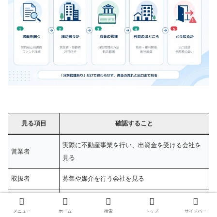
見る項目
確認すること
実際に不動産事業を行い、出資金を受ける会社を
営業者
見る
取扱者
募集や媒介を行う会社を見る
第1号・第2号・第3号・第4号など、どの役割で動
許可区分
くかを見る
メニュー
ホーム
検索
トップ
サイドバー