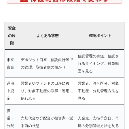
資金
の段
よくある状態
確認ポイント
階
信託管理の有無、信託さ
未投
デポジット口座、信託銀行等で
れるタイミング、対象範
資金
の管理、取扱者側の預かり
囲を見る
運用
営業者やファンドの口座に移
営業者、許可区分、対象
中資
り、対象不動産の取得・運用に
不動産、分別管理方法を
金
使われる
見る
償
還・
売却代金や分配金が投資家へ返
入金先、支払予定日、再
分配
る前の状態
度の分別管理方法を見る