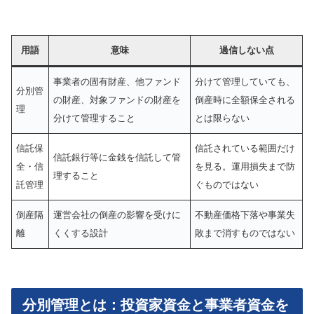
用語
意味
過信しない点
事業者の固有財産、他ファンド
分けて管理していても、
分別管
の財産、対象ファンドの財産を
倒産時に全額保全される
理
分けて管理すること
とは限らない
信託保
信託されている範囲だけ
信託銀行等に金銭を信託して管
全・信
を見る。運用損失まで防
理すること
託管理
ぐものではない
倒産隔
運営会社の倒産の影響を受けに
不動産価格下落や事業失
離
くくする設計
敗まで消すものではない
分別管理とは：投資家資金と事業者資金を