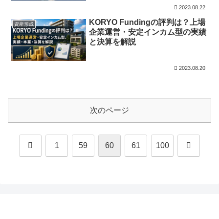
2023.08.22
KORYO Fundingの評判は？上場
資産形成
企業運営・安定インカム型の実績
と決算を解説
2023.08.20
次のページ
前
次
1
59
60
61
100
へ
へ