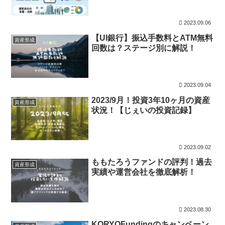
2023.09.06
【UI銀行】振込手数料とATM無料
資産形成
回数は？ステージ別に解説！
2023.09.04
2023/9月！投資3年10ヶ月の資産
資産形成
状況！【じぇいの投資記録】
2023.09.02
ももたろうファンドの評判！過去
資産形成
実績や運営会社を徹底解析！
2023.08.30
KORYOFundingのキャンペーン