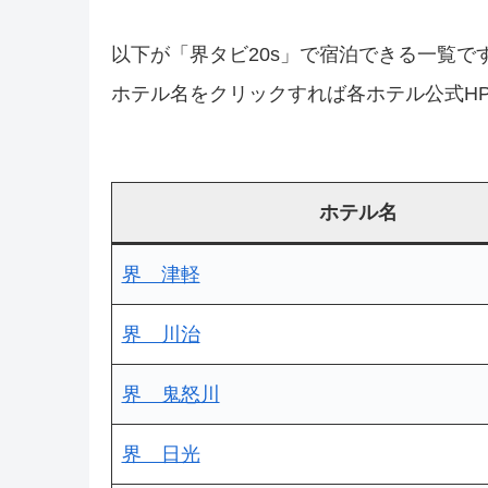
以下が「
界タビ20s」で宿泊できる一覧で
ホテル名をクリックすれば各ホテル公式H
ホテル名
界 津軽
界 川治
界 鬼怒川
界 日光