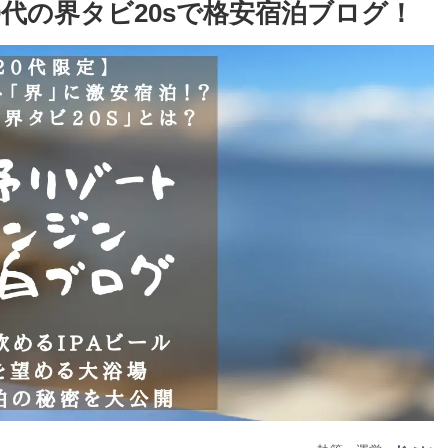
代の界タビ20sで格安宿泊ブログ！