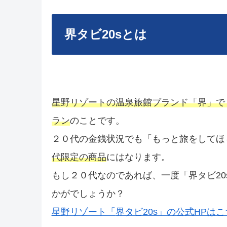
界タビ20sとは
星野リゾートの温泉旅館ブランド「界」で『1
ラン
のことです。
２０代の金銭状況でも「もっと旅をしてほ
代限定の商品
にはなります。
もし２０代なのであれば、一度「
界タビ2
かがでしょうか？
星野リゾート「
界タビ20s」の公式HPは