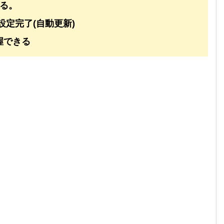
る。
設定完了(自動更新)
握できる