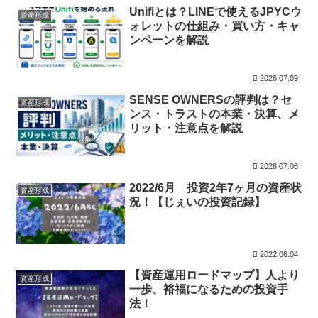
Unifiとは？LINEで使えるJPYCウ
資産形成
ォレットの仕組み・買い方・キャ
ンペーンを解説
2026.07.09
SENSE OWNERSの評判は？セ
資産形成
ンス・トラストの本業・決算、メ
リット・注意点を解説
2026.07.06
2022/6月 投資2年7ヶ月の資産状
資産形成
況！【じぇいの投資記録】
2022.06.04
【資産運用ロードマップ】人より
資産形成
一歩、裕福になるための投資手
法！