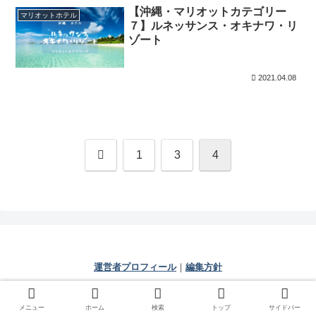
【沖縄・マリオットカテゴリー
マリオットホテル
７】ルネッサンス・オキナワ・リ
ゾート
2021.04.08
前
1
3
4
へ
運営者プロフィール
｜
編集方針
© 2021 じぇいの人生相談室.
メニュー
ホーム
検索
トップ
サイドバー