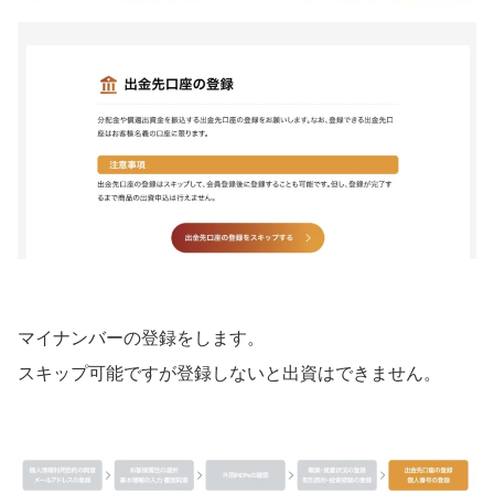
マイナンバーの登録をします。
スキップ可能ですが登録しないと出資はできません。