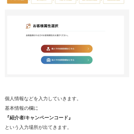
個人情報などを入力していきます。
基本情報の欄に
『紹介者/キャンペーンコード』
という入力場所が出てきます。