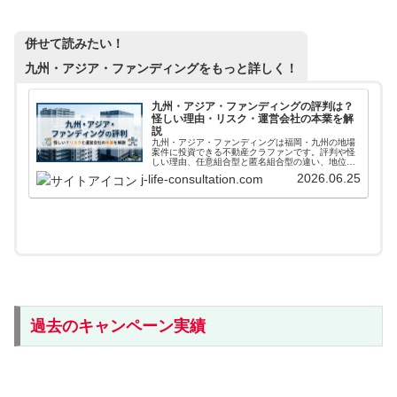
併せて読みたい！
九州・アジア・ファンディング
をもっと詳しく！
九州・アジア・ファンディングの評判は？
怪しい理由・リスク・運営会社の本業を解
説
九州・アジア・ファンディングは福岡・九州の地場
案件に投資できる不動産クラファンです。評判や怪
しい理由、任意組合型と匿名組合型の違い、地位譲
渡・事業者買取の見方、運営会社の本業とリスクま
2026.06.25
j-life-consultation.com
で投資家目線で解説します。
過去のキャンペーン実績