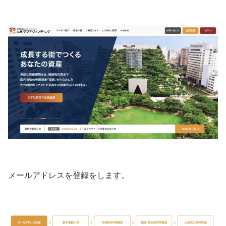
メールアドレスを登録をします。