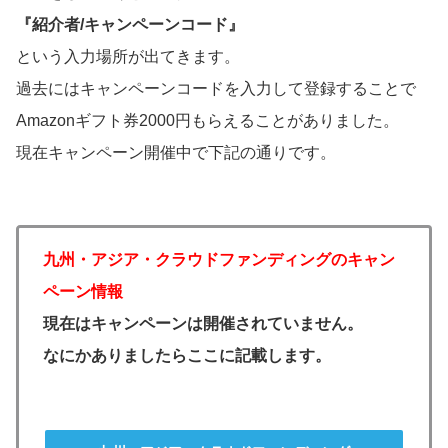
『紹介者/キャンペーンコード』
という入力場所が出てきます。
過去にはキャンペーンコードを入力して登録することで
Amazonギフト券2000円もらえることがありました。
現在キャンペーン開催中で下記の通りです。
九州・アジア・クラウドファンディングのキャン
ペーン情報
現在はキャンペーンは開催されていません。
なにかありましたらここに記載します。