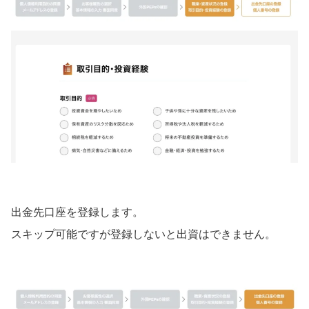
出金先口座を登録します。
スキップ可能ですが登録しないと出資はできません。