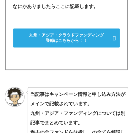
なにかありましたらここに記載します。
九州・アジア・クラウドファンディング
登録はこちらから！！
当記事はキャンペーン情報と申し込み方法が
メインで記載されています。
九州・アジア・ファンディングについては別
記事でまとめています。
過去の全ファンドを分析し、の全てを解説し