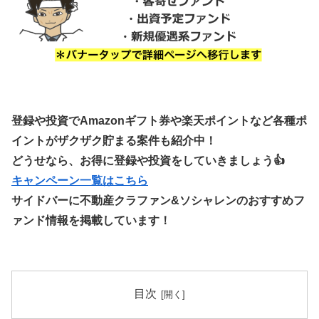
登録や投資でAmazonギフト券や楽天ポイントなど各種ポ
イントがザクザク貯まる案件も紹介中！
どうせなら、お得に登録や投資をしていきましょう👍
キャンペーン一覧はこちら
サイドバーに不動産クラファン&ソシャレンのおすすめフ
ァンド情報を掲載しています！
目次