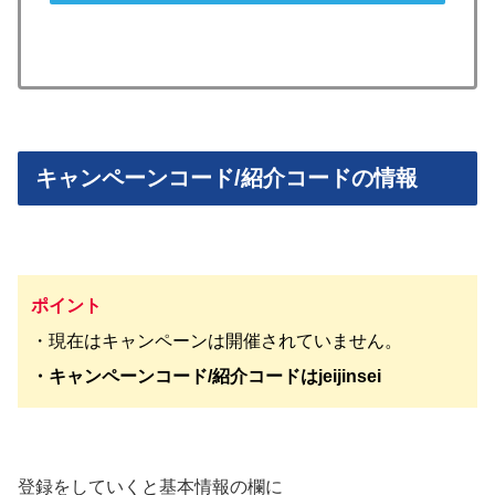
キャンペーンコード/紹介コードの情報
ポイント
・現在はキャンペーンは開催されていません。
・キャンペーンコード/紹介コードは
jeijinsei
登録をしていくと基本情報の欄に