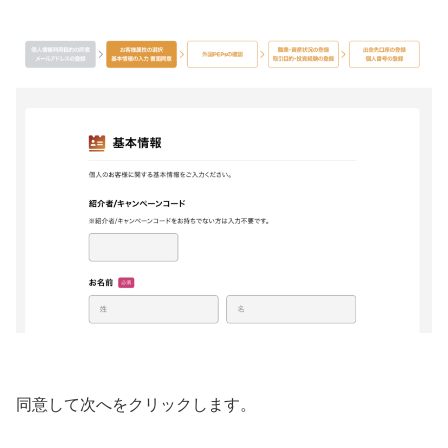
同意して次へをクリックします。