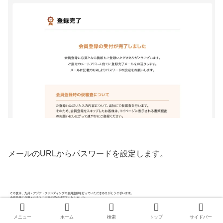
メールのURLからパスワードを設定します。
メニュー
ホーム
検索
トップ
サイドバー