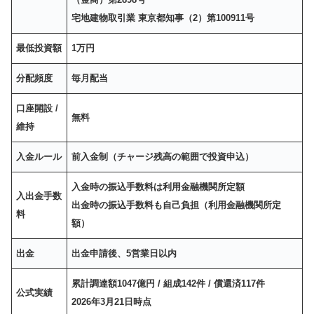
宅地建物取引業 東京都知事（2）第100911号
最低投資額
1万円
分配頻度
毎月配当
口座開設 /
無料
維持
入金ルール
前入金制（チャージ残高の範囲で投資申込）
入金時の振込手数料は利用金融機関所定額
入出金手数
出金時の振込手数料も自己負担（利用金融機関所定
料
額）
出金
出金申請後、5営業日以内
累計調達額1047億円 / 組成142件 / 償還済117件
公式実績
2026年3月21日時点