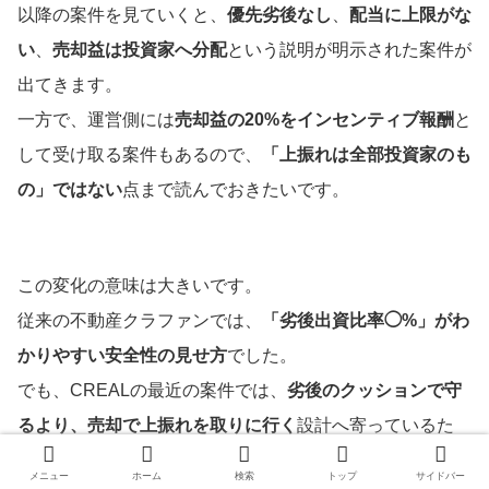
以降の案件を見ていくと、
優先劣後なし
、
配当に上限がな
い
、
売却益は投資家へ分配
という説明が明示された案件が
出てきます。
一方で、運営側には
売却益の20%をインセンティブ報酬
と
して受け取る案件もあるので、
「上振れは全部投資家のも
の」ではない
点まで読んでおきたいです。
この変化の意味は大きいです。
従来の不動産クラファンでは、
「劣後出資比率◯%」がわ
かりやすい安全性の見せ方
でした。
でも、CREALの最近の案件では、
劣後のクッションで守
るより、売却で上振れを取りに行く
設計へ寄っているた
め、投資家は
物件の出口、借入条件、売却時の相手方
をよ
メニュー
ホーム
検索
トップ
サイドバー