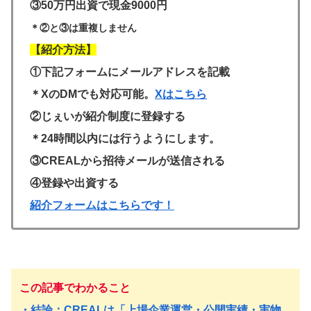
③50万円出資で現金9000円
＊②と③は重複しません
【紹介方法】
①下記フォームにメールアドレスを記載
＊XのDMでも対応可能。
Xはこちら
②じぇいが紹介制度に登録する
＊24時間以内には行うようにします。
③CREALから招待メールが送信される
④登録や出資する
紹介フォームはこちらです！
この記事でわかること
・結論：CREALは「上場企業運営・公開実績・実物