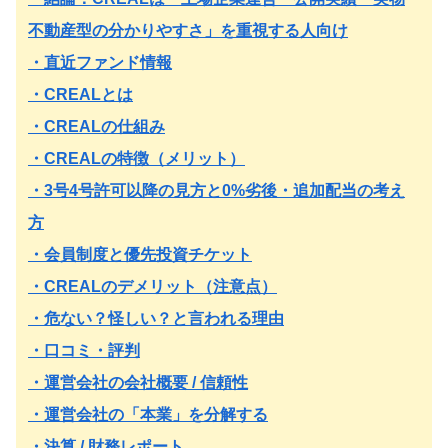
不動産型の分かりやすさ」を重視する人向け
・直近ファンド情報
・CREALとは
・CREALの仕組み
・CREALの特徴（メリット）
・3号4号許可以降の見方と0%劣後・追加配当の考え
方
・会員制度と優先投資チケット
・CREALのデメリット（注意点）
・危ない？怪しい？と言われる理由
・口コミ・評判
・運営会社の会社概要 / 信頼性
・運営会社の「本業」を分解する
・決算 / 財務レポート