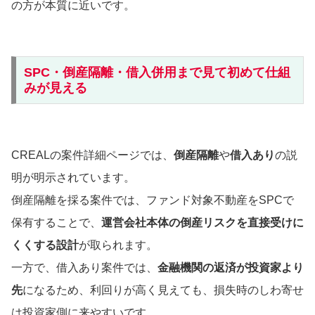
の方が本質に近いです。
SPC・倒産隔離・借入併用まで見て初めて仕組
みが見える
CREALの案件詳細ページでは、
倒産隔離
や
借入あり
の説
明が明示されています。
倒産隔離を採る案件では、ファンド対象不動産をSPCで
保有することで、
運営会社本体の倒産リスクを直接受けに
くくする設計
が取られます。
一方で、借入あり案件では、
金融機関の返済が投資家より
先
になるため、利回りが高く見えても、損失時のしわ寄せ
は投資家側に来やすいです。