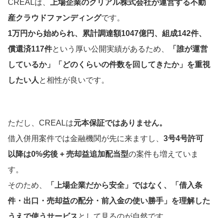
CREALは、
上場企業のクリアル株式会社が運営する不動
産クラウドファンディング
です。
1万円から始められ、累計調達額1047億円、組成142件、
償還済117件
という厚い公開実績があるため、
「誰が運営
しているか」「どのくらいの件数を回してきたか」を重視
したい人
と相性が良いです。
ただし、CREALは
元本保証ではありません。
借入併用案件では金融機関が先に来ますし、
3号4号許可
以降は0%劣後 + 売却益追加配当型
の案件も増えていま
す。
そのため、
「上場企業だから安全」ではなく、「借入条
件・出口・売却益の配分・前入金の使い勝手」を理解した
うえで使うサービス
として見るのが自然です。